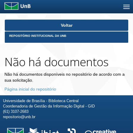
Skip
Voltar
navigation
REPOSITÓRIO INSTITUCIONAL DA UNB
Não há documentos
Não há documentos disponíveis no repositório de acordo com a
sua solicitação.
Página inicial do repositório
Universidade de Brasília - Biblioteca Central
Coordenadoria de Gestão da Informação Digital - GID
(61) 3107-2683
repositorio@unb.br