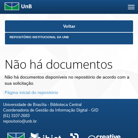
Skip
Voltar
navigation
REPOSITÓRIO INSTITUCIONAL DA UNB
Não há documentos
Não há documentos disponíveis no repositório de acordo com a
sua solicitação.
Página inicial do repositório
Universidade de Brasília - Biblioteca Central
Coordenadoria de Gestão da Informação Digital - GID
(61) 3107-2683
repositorio@unb.br