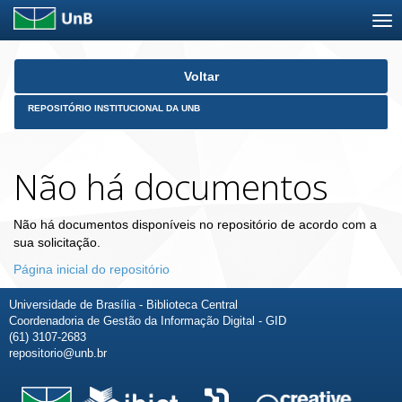
Skip
Voltar
navigation
REPOSITÓRIO INSTITUCIONAL DA UNB
Não há documentos
Não há documentos disponíveis no repositório de acordo com a
sua solicitação.
Página inicial do repositório
Universidade de Brasília - Biblioteca Central
Coordenadoria de Gestão da Informação Digital - GID
(61) 3107-2683
repositorio@unb.br