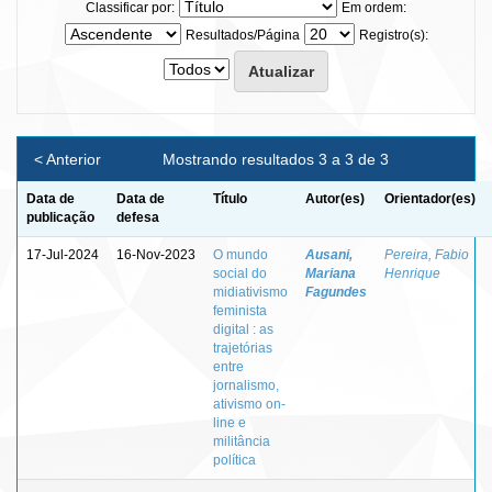
Classificar por:
Em ordem:
Resultados/Página
Registro(s):
< Anterior
Mostrando resultados 3 a 3 de 3
Data de
Data de
Título
Autor(es)
Orientador(es)
publicação
defesa
17-Jul-2024
16-Nov-2023
O mundo
Ausani,
Pereira, Fabio
social do
Mariana
Henrique
midiativismo
Fagundes
feminista
digital : as
trajetórias
entre
jornalismo,
ativismo on-
line e
militância
política