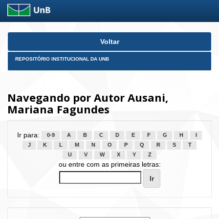
Skip
Voltar
navigation
REPOSITÓRIO INSTITUCIONAL DA UNB
Navegando por Autor Ausani,
Mariana Fagundes
Ir para:
0-9
A
B
C
D
E
F
G
H
I
J
K
L
M
N
O
P
Q
R
S
T
U
V
W
X
Y
Z
ou entre com as primeiras letras: