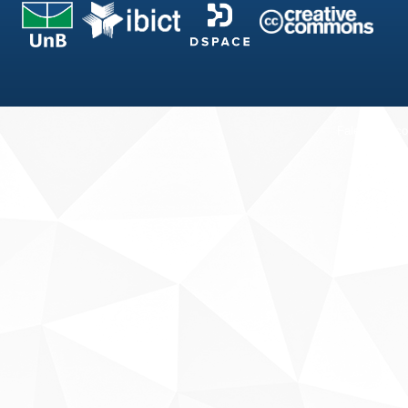
Fale conosco
Sobre