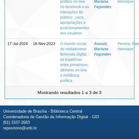
político on-line
Mariana
Henrique
no facebook e as
Fagundes
interações do
público : usos,
apropriações e
posicionamentos
dos usuários
17-Jul-2024
16-Nov-2023
O mundo social
Ausani,
Pereira, Fab
do midiativismo
Mariana
Henrique
feminista digital :
Fagundes
as trajetórias
entre jornalismo,
ativismo on-line
e militância
política
Mostrando resultados 1 a 3 de 3
Universidade de Brasília - Biblioteca Central
Coordenadoria de Gestão da Informação Digital - GID
(61) 3107-2683
repositorio@unb.br