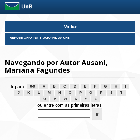
Skip
Voltar
navigation
REPOSITÓRIO INSTITUCIONAL DA UNB
Navegando por Autor Ausani,
Mariana Fagundes
Ir para:
0-9
A
B
C
D
E
F
G
H
I
J
K
L
M
N
O
P
Q
R
S
T
U
V
W
X
Y
Z
ou entre com as primeiras letras: