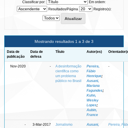
Classificar por:
Em ordem:
Resultados/Página
Registro(s):
Mostrando resultados 1 a 3 de 3
Data de
Data de
Título
Autor(es)
Orientador(
publicação
defesa
Nov-2020
-
A desinformação
Pereira,
-
científica como
Fábio
um problema
Henrique
;
público no Brasil
Ausani,
Mariana
Fagundes
;
Kuhn,
Wesley
Lopes
;
Aubin,
France
-
3-Mar-2017
Jornalismo
Ausani,
Pereira, Fáb