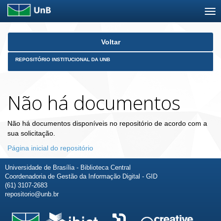
Skip
Voltar
navigation
REPOSITÓRIO INSTITUCIONAL DA UNB
Não há documentos
Não há documentos disponíveis no repositório de acordo com a
sua solicitação.
Página inicial do repositório
Universidade de Brasília - Biblioteca Central
Coordenadoria de Gestão da Informação Digital - GID
(61) 3107-2683
repositorio@unb.br