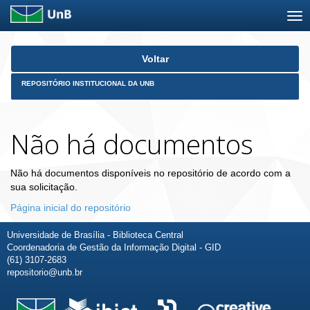
Skip
Voltar
navigation
REPOSITÓRIO INSTITUCIONAL DA UNB
Não há documentos
Não há documentos disponíveis no repositório de acordo com a
sua solicitação.
Página inicial do repositório
Universidade de Brasília - Biblioteca Central
Coordenadoria de Gestão da Informação Digital - GID
(61) 3107-2683
repositorio@unb.br