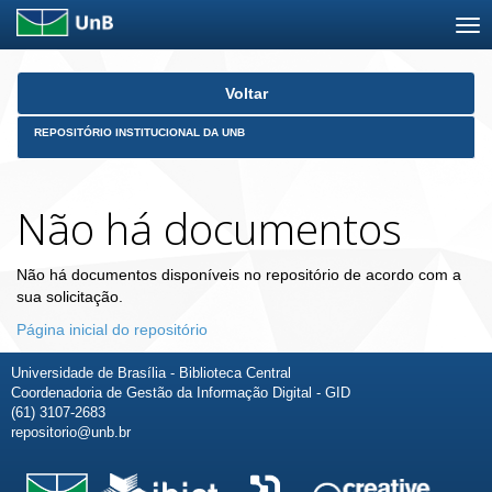
Skip
Voltar
navigation
REPOSITÓRIO INSTITUCIONAL DA UNB
Não há documentos
Não há documentos disponíveis no repositório de acordo com a
sua solicitação.
Página inicial do repositório
Universidade de Brasília - Biblioteca Central
Coordenadoria de Gestão da Informação Digital - GID
(61) 3107-2683
repositorio@unb.br