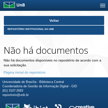
Skip
Voltar
navigation
REPOSITÓRIO INSTITUCIONAL DA UNB
Não há documentos
Não há documentos disponíveis no repositório de acordo com a
sua solicitação.
Página inicial do repositório
Universidade de Brasília - Biblioteca Central
Coordenadoria de Gestão da Informação Digital - GID
(61) 3107-2683
repositorio@unb.br