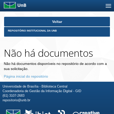
Skip
Voltar
navigation
REPOSITÓRIO INSTITUCIONAL DA UNB
Não há documentos
Não há documentos disponíveis no repositório de acordo com a
sua solicitação.
Página inicial do repositório
Universidade de Brasília - Biblioteca Central
Coordenadoria de Gestão da Informação Digital - GID
(61) 3107-2683
repositorio@unb.br