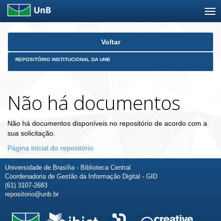
Skip
Voltar
navigation
REPOSITÓRIO INSTITUCIONAL DA UNB
Não há documentos
Não há documentos disponíveis no repositório de acordo com a
sua solicitação.
Página inicial do repositório
Universidade de Brasília - Biblioteca Central
Coordenadoria de Gestão da Informação Digital - GID
(61) 3107-2683
repositorio@unb.br