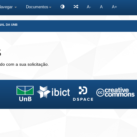
Navegar
Documentos
A-
A
A+
NAL DA UNB
s
do com a sua solicitação.