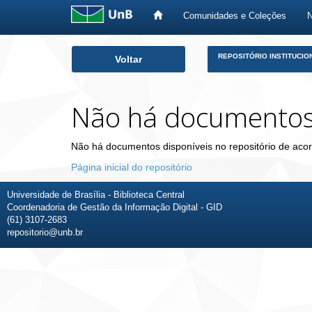
Comunidades e Coleções
Skip
REPOSITÓRIO INSTITUCIO
Voltar
navigation
Não há documento
Não há documentos disponíveis no repositório de acor
Página inicial do repositório
Universidade de Brasília - Biblioteca Central
Coordenadoria de Gestão da Informação Digital - GID
(61) 3107-2683
repositorio@unb.br