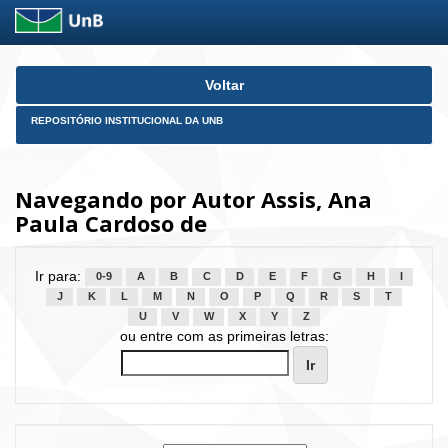
Skip
Voltar
navigation
REPOSITÓRIO INSTITUCIONAL DA UNB
Navegando por Autor Assis, Ana
Paula Cardoso de
Ir para:
0-9
A
B
C
D
E
F
G
H
I
J
K
L
M
N
O
P
Q
R
S
T
U
V
W
X
Y
Z
ou entre com as primeiras letras: