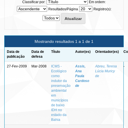
Classificar por:
Em ordem:
Resultados/Página
Registro(s):
Mostrando resultados 1 a 1 de 1
Data de
Data de
Título
Autor(es)
Orientador(es)
Co
publicação
defesa
27-Fev-2009
Mar-2008
ICMS -
Assis,
Abreu, Teresa
-
Ecológico
Ana
Lúcia Muricy
como
Paula
de
indutor da
Cardoso
preservação
de
ambiental
em
municípios
de baixo
IDH no
estado da
Bahia