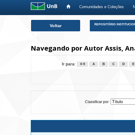
Comunidades e Coleções
Skip
REPOSITÓRIO INSTITUCIO
Voltar
navigation
Navegando por Autor Assis, An
Ir para:
0-9
A
B
C
D
E
Classificar por: