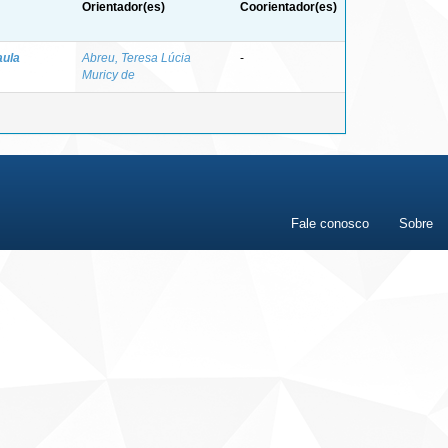
Orientador(es)
Coorientador(es)
aula
Abreu, Teresa Lúcia
-
Muricy de
Fale conosco
Sobre