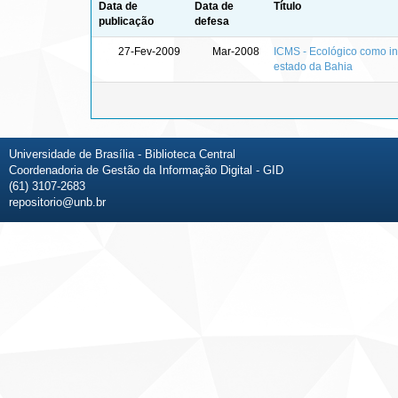
Data de
Data de
Título
publicação
defesa
27-Fev-2009
Mar-2008
ICMS - Ecológico como in
estado da Bahia
Universidade de Brasília - Biblioteca Central
Coordenadoria de Gestão da Informação Digital - GID
(61) 3107-2683
repositorio@unb.br