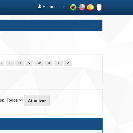
Entrar em:
S
T
U
V
W
X
Y
Z
s):