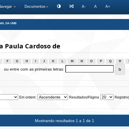
Navegar
Documentos
A-
A
A+
NAL DA UNB
a Paula Cardoso de
F
G
H
I
J
K
L
M
N
O
P
Q
R
ou entre com as primeiras letras:
Em ordem:
Resultados/Página
Registro(
Mostrando resultados 1 a 1 de 1