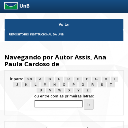
Skip
Voltar
navigation
REPOSITÓRIO INSTITUCIONAL DA UNB
Navegando por Autor Assis, Ana
Paula Cardoso de
Ir para:
0-9
A
B
C
D
E
F
G
H
I
J
K
L
M
N
O
P
Q
R
S
T
U
V
W
X
Y
Z
ou entre com as primeiras letras: