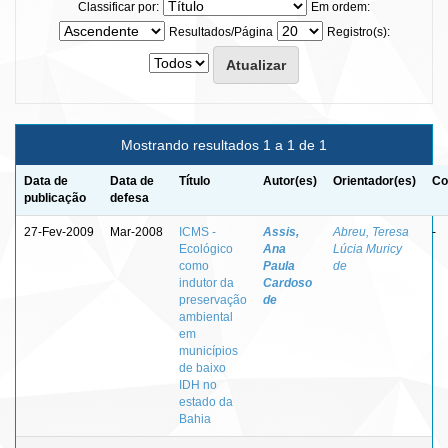
Classificar por:
Em ordem:
Resultados/Página
Registro(s):
Mostrando resultados 1 a 1 de 1
Data de
Data de
Título
Autor(es)
Orientador(es)
Co
publicação
defesa
27-Fev-2009
Mar-2008
ICMS -
Assis,
Abreu, Teresa
-
Ecológico
Ana
Lúcia Muricy
como
Paula
de
indutor da
Cardoso
preservação
de
ambiental
em
municípios
de baixo
IDH no
estado da
Bahia