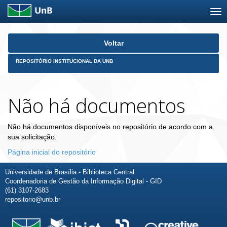
Skip
Voltar
navigation
REPOSITÓRIO INSTITUCIONAL DA UNB
Não há documentos
Não há documentos disponíveis no repositório de acordo com a
sua solicitação.
Página inicial do repositório
Universidade de Brasília - Biblioteca Central
Coordenadoria de Gestão da Informação Digital - GID
(61) 3107-2683
repositorio@unb.br