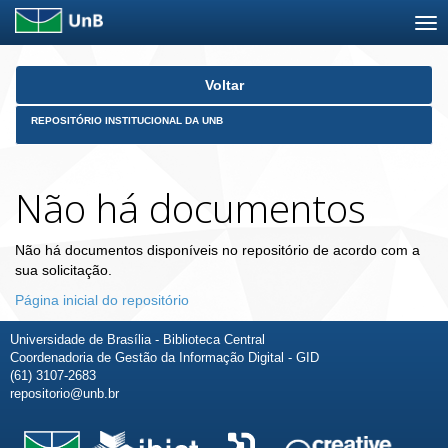
Skip
Voltar
navigation
REPOSITÓRIO INSTITUCIONAL DA UNB
Não há documentos
Não há documentos disponíveis no repositório de acordo com a
sua solicitação.
Página inicial do repositório
Universidade de Brasília - Biblioteca Central
Coordenadoria de Gestão da Informação Digital - GID
(61) 3107-2683
repositorio@unb.br