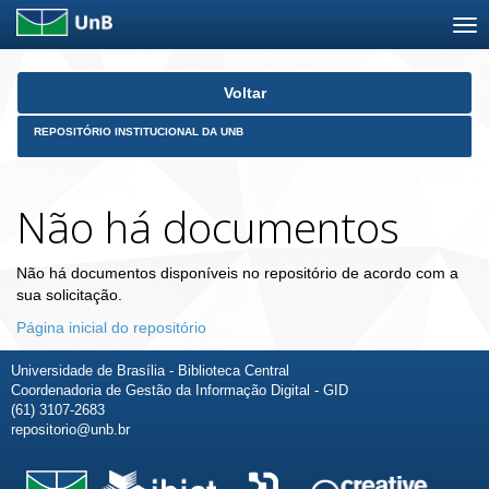
Skip
Voltar
navigation
REPOSITÓRIO INSTITUCIONAL DA UNB
Não há documentos
Não há documentos disponíveis no repositório de acordo com a
sua solicitação.
Página inicial do repositório
Universidade de Brasília - Biblioteca Central
Coordenadoria de Gestão da Informação Digital - GID
(61) 3107-2683
repositorio@unb.br