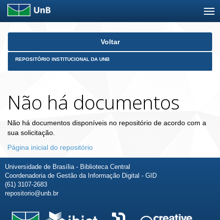
Skip
Voltar
navigation
REPOSITÓRIO INSTITUCIONAL DA UNB
Não há documentos
Não há documentos disponíveis no repositório de acordo com a
sua solicitação.
Página inicial do repositório
Universidade de Brasília - Biblioteca Central
Coordenadoria de Gestão da Informação Digital - GID
(61) 3107-2683
repositorio@unb.br