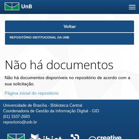
Skip
Voltar
navigation
REPOSITÓRIO INSTITUCIONAL DA UNB
Não há documentos
Não há documentos disponíveis no repositório de acordo com a
sua solicitação.
Página inicial do repositório
Universidade de Brasília - Biblioteca Central
Coordenadoria de Gestão da Informação Digital - GID
(61) 3107-2683
repositorio@unb.br