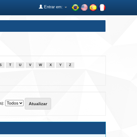
Entrar em:
S
T
U
V
W
X
Y
Z
s):