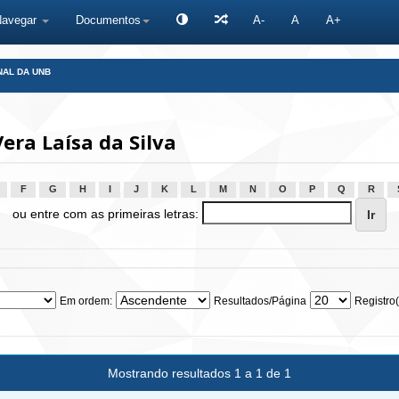
Navegar
Documentos
A-
A
A+
NAL DA UNB
era Laísa da Silva
F
G
H
I
J
K
L
M
N
O
P
Q
R
ou entre com as primeiras letras:
Em ordem:
Resultados/Página
Registro(
Mostrando resultados 1 a 1 de 1