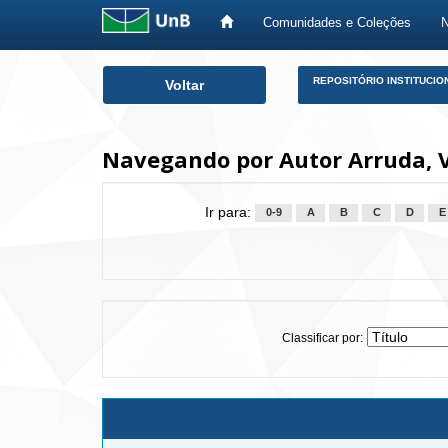
Comunidades e Coleções
Skip
REPOSITÓRIO INSTITUCIO
Voltar
navigation
Navegando por Autor Arruda, V
Ir para:
0-9
A
B
C
D
E
Classificar por: