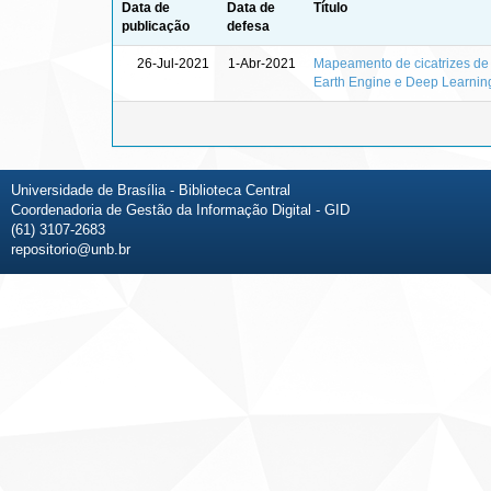
Data de
Data de
Título
publicação
defesa
26-Jul-2021
1-Abr-2021
Mapeamento de cicatrizes de
Earth Engine e Deep Learnin
Universidade de Brasília - Biblioteca Central
Coordenadoria de Gestão da Informação Digital - GID
(61) 3107-2683
repositorio@unb.br