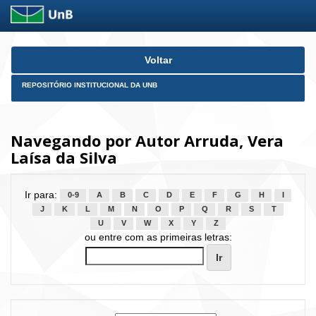
Skip
Voltar
navigation
REPOSITÓRIO INSTITUCIONAL DA UNB
Navegando por Autor Arruda, Vera
Laísa da Silva
Ir para:
0-9
A
B
C
D
E
F
G
H
I
J
K
L
M
N
O
P
Q
R
S
T
U
V
W
X
Y
Z
ou entre com as primeiras letras: