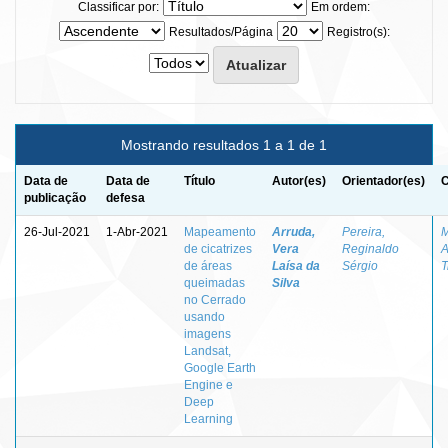
Classificar por:
Em ordem:
Resultados/Página
Registro(s):
Mostrando resultados 1 a 1 de 1
Data de
Data de
Título
Autor(es)
Orientador(es)
C
publicação
defesa
26-Jul-2021
1-Abr-2021
Mapeamento
Arruda,
Pereira,
M
de cicatrizes
Vera
Reginaldo
A
de áreas
Laísa da
Sérgio
T
queimadas
Silva
no Cerrado
usando
imagens
Landsat,
Google Earth
Engine e
Deep
Learning