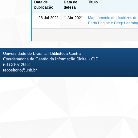
Data de
Data de
Título
publicação
defesa
26-Jul-2021
1-Abr-2021
Mapeamento de cicatrizes de
Earth Engine e Deep Learnin
Universidade de Brasília - Biblioteca Central
Coordenadoria de Gestão da Informação Digital - GID
(61) 3107-2683
repositorio@unb.br