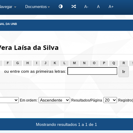
Navegar
Documentos
A-
A
A+
NAL DA UNB
era Laísa da Silva
F
G
H
I
J
K
L
M
N
O
P
Q
R
ou entre com as primeiras letras:
Em ordem:
Resultados/Página
Registro(
Mostrando resultados 1 a 1 de 1