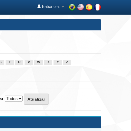
Entrar em:
S
T
U
V
W
X
Y
Z
s):