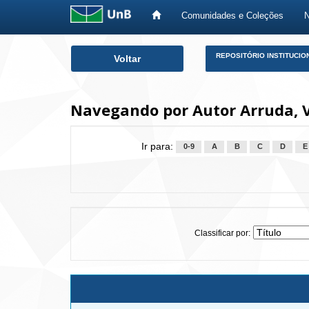
Comunidades e Coleções
Skip
REPOSITÓRIO INSTITUCIO
Voltar
navigation
Navegando por Autor Arruda, V
Ir para:
0-9
A
B
C
D
E
Classificar por: