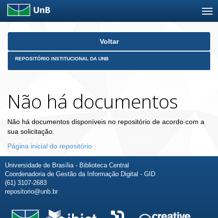
Skip
Voltar
navigation
REPOSITÓRIO INSTITUCIONAL DA UNB
Não há documentos
Não há documentos disponíveis no repositório de acordo com a
sua solicitação.
Página inicial do repositório
Universidade de Brasília - Biblioteca Central
Coordenadoria de Gestão da Informação Digital - GID
(61) 3107-2683
repositorio@unb.br