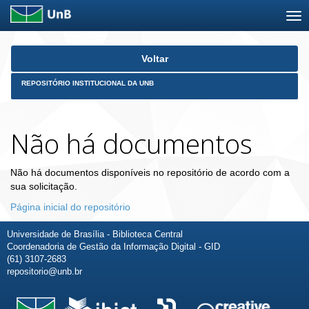
Skip
Voltar
navigation
REPOSITÓRIO INSTITUCIONAL DA UNB
Não há documentos
Não há documentos disponíveis no repositório de acordo com a
sua solicitação.
Página inicial do repositório
Universidade de Brasília - Biblioteca Central
Coordenadoria de Gestão da Informação Digital - GID
(61) 3107-2683
repositorio@unb.br