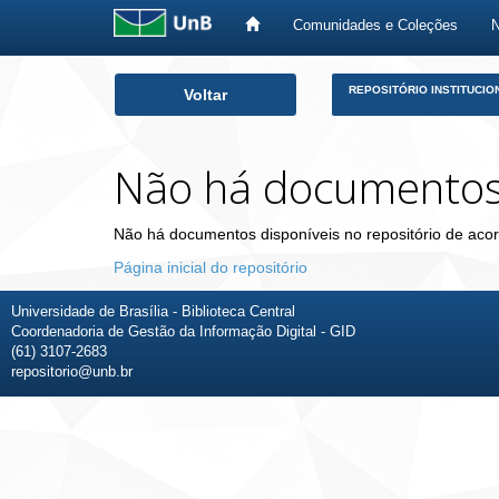
Comunidades e Coleções
Skip
REPOSITÓRIO INSTITUCIO
Voltar
navigation
Não há documento
Não há documentos disponíveis no repositório de acor
Página inicial do repositório
Universidade de Brasília - Biblioteca Central
Coordenadoria de Gestão da Informação Digital - GID
(61) 3107-2683
repositorio@unb.br