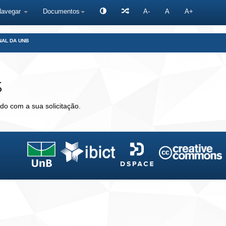
Navegar
Documentos
A-
A
A+
NAL DA UNB
s
do com a sua solicitação.