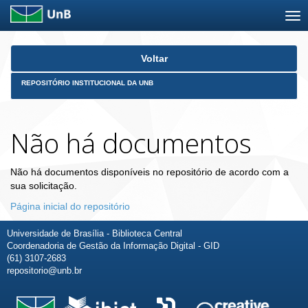
Skip
Voltar
navigation
REPOSITÓRIO INSTITUCIONAL DA UNB
Não há documentos
Não há documentos disponíveis no repositório de acordo com a
sua solicitação.
Página inicial do repositório
Universidade de Brasília - Biblioteca Central
Coordenadoria de Gestão da Informação Digital - GID
(61) 3107-2683
repositorio@unb.br