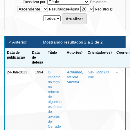
Classificar por:
Em ordem:
Resultados/Página
Registro(s):
< Anterior
Mostrando resultados 2 a 2 de 2
Data de
Data
Título
Autor(es)
Orientador(es)
Coorien
publicação
de
defesa
24-Jan-2023
1994
O
Armando,
Hay, John Du
-
impacto
Marcio
Vall
do fogo
Silveira
na
rebrota
de
algumas
espécies
de
árvores
do
Cerrado