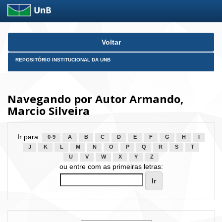
Skip
Voltar
navigation
REPOSITÓRIO INSTITUCIONAL DA UNB
Navegando por Autor Armando,
Marcio Silveira
Ir para:
0-9
A
B
C
D
E
F
G
H
I
J
K
L
M
N
O
P
Q
R
S
T
U
V
W
X
Y
Z
ou entre com as primeiras letras: