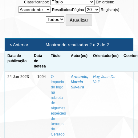
Classificar por:
Em ordem:
Resultados/Página
Registro(s):
< Anterior
Mostrando resultados 2 a 2 de 2
Data de
Data
Título
Autor(es)
Orientador(es)
Coorien
publicação
de
defesa
24-Jan-2023
1994
O
Armando,
Hay, John Du
-
impacto
Marcio
Vall
do fogo
Silveira
na
rebrota
de
algumas
espécies
de
árvores
do
Cerrado