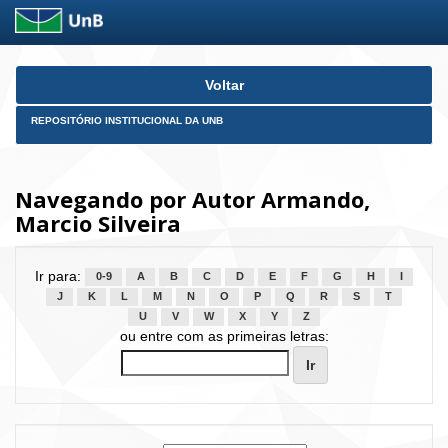
Skip
Voltar
navigation
REPOSITÓRIO INSTITUCIONAL DA UNB
Navegando por Autor Armando,
Marcio Silveira
Ir para:
0-9
A
B
C
D
E
F
G
H
I
J
K
L
M
N
O
P
Q
R
S
T
U
V
W
X
Y
Z
ou entre com as primeiras letras: