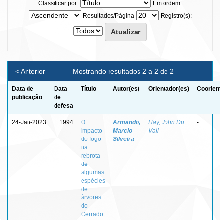
Classificar por:
Em ordem:
Resultados/Página
Registro(s):
< Anterior
Mostrando resultados 2 a 2 de 2
Data de
Data
Título
Autor(es)
Orientador(es)
Coorien
publicação
de
defesa
24-Jan-2023
1994
O
Armando,
Hay, John Du
-
impacto
Marcio
Vall
do fogo
Silveira
na
rebrota
de
algumas
espécies
de
árvores
do
Cerrado