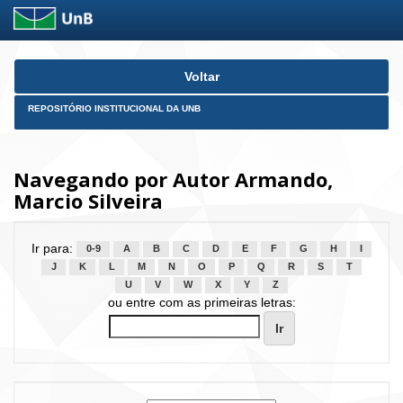
Skip
Voltar
navigation
REPOSITÓRIO INSTITUCIONAL DA UNB
Navegando por Autor Armando,
Marcio Silveira
Ir para:
0-9
A
B
C
D
E
F
G
H
I
J
K
L
M
N
O
P
Q
R
S
T
U
V
W
X
Y
Z
ou entre com as primeiras letras: