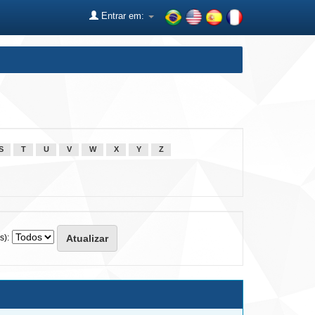
Entrar em:
S
T
U
V
W
X
Y
Z
s):