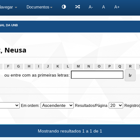
Navegar
Documentos
A-
A
A+
NAL DA UNB
, Neusa
F
G
H
I
J
K
L
M
N
O
P
Q
R
ou entre com as primeiras letras:
Em ordem:
Resultados/Página
Registro(
Mostrando resultados 1 a 1 de 1