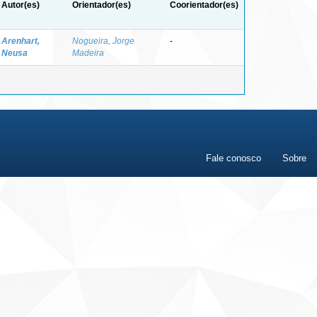
Autor(es)
Orientador(es)
Coorientador(es)
Arenhart,
Nogueira, Jorge
-
Neusa
Madeira
Fale conosco
Sobre