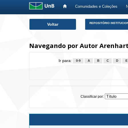
Comunidades e Coleções
Skip
REPOSITÓRIO INSTITUCIO
Voltar
navigation
Navegando por Autor Arenhart
Ir para:
0-9
A
B
C
D
E
Classificar por: