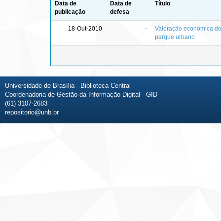
Data de
Data de
Título
publicação
defesa
18-Out-2010
-
Valoração econômica do 
parque urbano
Universidade de Brasília - Biblioteca Central
Coordenadoria de Gestão da Informação Digital - GID
(61) 3107-2683
repositorio@unb.br