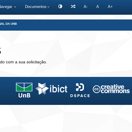
Navegar
Documentos
A-
A
A+
NAL DA UNB
s
do com a sua solicitação.