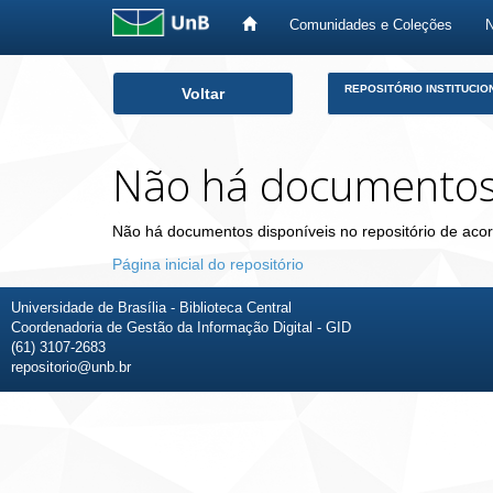
Comunidades e Coleções
Skip
REPOSITÓRIO INSTITUCIO
Voltar
navigation
Não há documento
Não há documentos disponíveis no repositório de acor
Página inicial do repositório
Universidade de Brasília - Biblioteca Central
Coordenadoria de Gestão da Informação Digital - GID
(61) 3107-2683
repositorio@unb.br