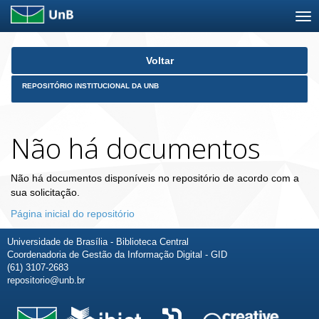
Skip
Voltar
navigation
REPOSITÓRIO INSTITUCIONAL DA UNB
Não há documentos
Não há documentos disponíveis no repositório de acordo com a
sua solicitação.
Página inicial do repositório
Universidade de Brasília - Biblioteca Central
Coordenadoria de Gestão da Informação Digital - GID
(61) 3107-2683
repositorio@unb.br