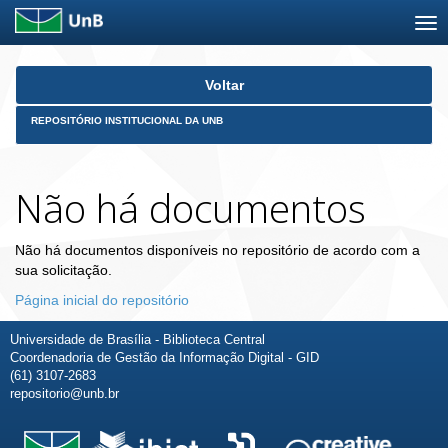
Skip
Voltar
navigation
REPOSITÓRIO INSTITUCIONAL DA UNB
Não há documentos
Não há documentos disponíveis no repositório de acordo com a
sua solicitação.
Página inicial do repositório
Universidade de Brasília - Biblioteca Central
Coordenadoria de Gestão da Informação Digital - GID
(61) 3107-2683
repositorio@unb.br