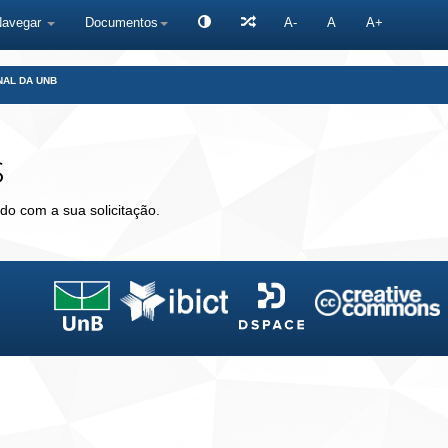
Navegar
Documentos
A-
A
A+
NAL DA UNB
s
do com a sua solicitação.