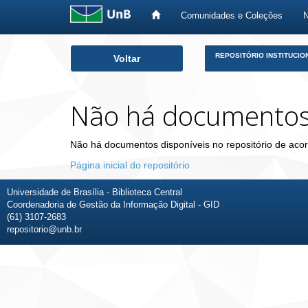
Comunidades e Coleções
Skip
REPOSITÓRIO INSTITUCIO
Voltar
navigation
Não há documento
Não há documentos disponíveis no repositório de acor
Página inicial do repositório
Universidade de Brasília - Biblioteca Central
Coordenadoria de Gestão da Informação Digital - GID
(61) 3107-2683
repositorio@unb.br