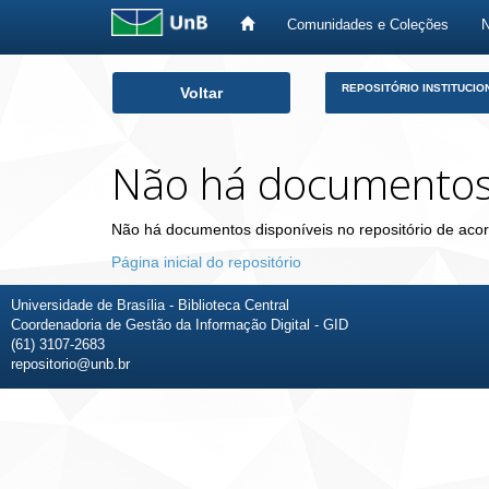
Comunidades e Coleções
Skip
REPOSITÓRIO INSTITUCIO
Voltar
navigation
Não há documento
Não há documentos disponíveis no repositório de acor
Página inicial do repositório
Universidade de Brasília - Biblioteca Central
Coordenadoria de Gestão da Informação Digital - GID
(61) 3107-2683
repositorio@unb.br