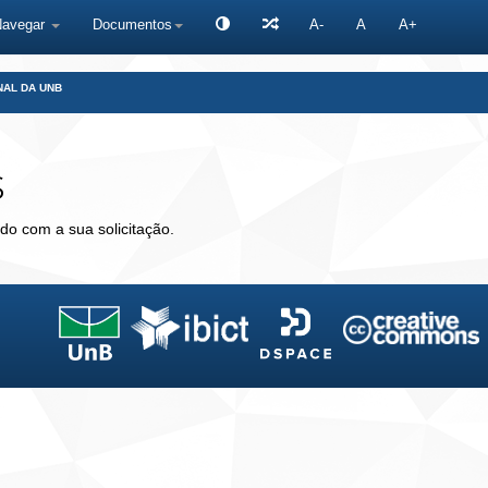
Navegar
Documentos
A-
A
A+
NAL DA UNB
s
do com a sua solicitação.