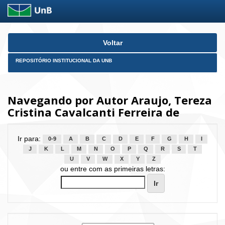
Skip
Voltar
navigation
REPOSITÓRIO INSTITUCIONAL DA UNB
Navegando por Autor Araujo, Tereza
Cristina Cavalcanti Ferreira de
Ir para:
0-9
A
B
C
D
E
F
G
H
I
J
K
L
M
N
O
P
Q
R
S
T
U
V
W
X
Y
Z
ou entre com as primeiras letras: