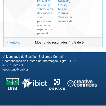
traumático
Tokarski
;
da criança
Araujo,
sobrevivente
Tereza
de câncer e
Cristina
sua
Cavalcanti
percepção
Ferreira de
acerca da
experiência
parental
< Anterior
Mostrando resultados 4 a 5 de 5
Universidade de Brasília - Biblioteca Central
Coordenadoria de Gestão da Informação Digital - GID
(61) 3107-2683
repositorio@unb.br