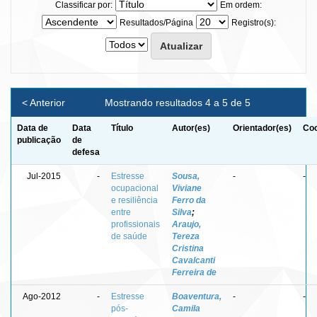
Classificar por:
Em ordem:
Resultados/Página
Registro(s):
< Anterior
Mostrando resultados 4 a 5 de 5
Data de
Data
Título
Autor(es)
Orientador(es)
Coo
publicação
de
defesa
Jul-2015
-
Estresse
Sousa,
-
-
ocupacional
Viviane
e resiliência
Ferro da
entre
Silva
;
profissionais
Araujo,
de saúde
Tereza
Cristina
Cavalcanti
Ferreira de
Ago-2012
-
Estresse
Boaventura,
-
-
pós-
Camila