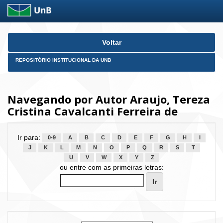
Skip
Voltar
navigation
REPOSITÓRIO INSTITUCIONAL DA UNB
Navegando por Autor Araujo, Tereza
Cristina Cavalcanti Ferreira de
Ir para:
0-9
A
B
C
D
E
F
G
H
I
J
K
L
M
N
O
P
Q
R
S
T
U
V
W
X
Y
Z
ou entre com as primeiras letras: