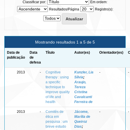
Classificar por:
Em ordem:
Resultados/Página
Registro(s):
Mostrando resultados 1 a 5 de 5
Data de
Data
Título
Autor(es)
Orientador(es)
C
publicação
de
defesa
2013
-
Cognitive
Kunzler, Lia
-
-
therapy : using
Sílvia
;
a specific
Araujo,
technique to
Tereza
improve quality
Cristina
of life and
Cavalcanti
health
Ferreira de
2013
-
Comitês de
Jácome,
-
-
ética em
Marília de
pesquisa : um
Queiroz
breve estudo
Dias
;