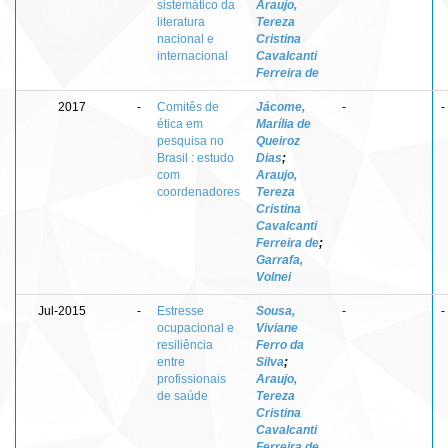
sistemático da
Araujo,
literatura
Tereza
nacional e
Cristina
internacional
Cavalcanti
Ferreira de
2017
-
Comitês de
Jácome,
-
-
ética em
Marília de
pesquisa no
Queiroz
Brasil : estudo
Dias
;
com
Araujo,
coordenadores
Tereza
Cristina
Cavalcanti
Ferreira de
;
Garrafa,
Volnei
Jul-2015
-
Estresse
Sousa,
-
-
ocupacional e
Viviane
resiliência
Ferro da
entre
Silva
;
profissionais
Araujo,
de saúde
Tereza
Cristina
Cavalcanti
Ferreira de