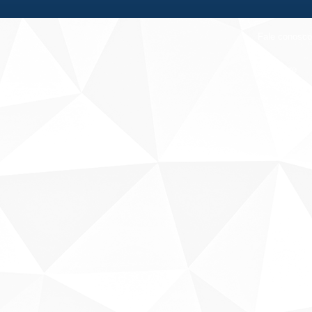
Fale conosco
Sobre