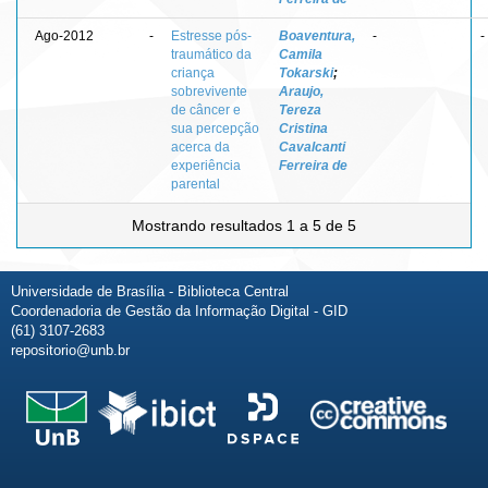
Ago-2012
-
Estresse pós-
Boaventura,
-
-
traumático da
Camila
criança
Tokarski
;
sobrevivente
Araujo,
de câncer e
Tereza
sua percepção
Cristina
acerca da
Cavalcanti
experiência
Ferreira de
parental
Mostrando resultados 1 a 5 de 5
Universidade de Brasília - Biblioteca Central
Coordenadoria de Gestão da Informação Digital - GID
(61) 3107-2683
repositorio@unb.br