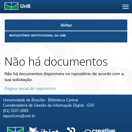
Skip
Voltar
navigation
REPOSITÓRIO INSTITUCIONAL DA UNB
Não há documentos
Não há documentos disponíveis no repositório de acordo com a
sua solicitação.
Página inicial do repositório
Universidade de Brasília - Biblioteca Central
Coordenadoria de Gestão da Informação Digital - GID
(61) 3107-2683
repositorio@unb.br