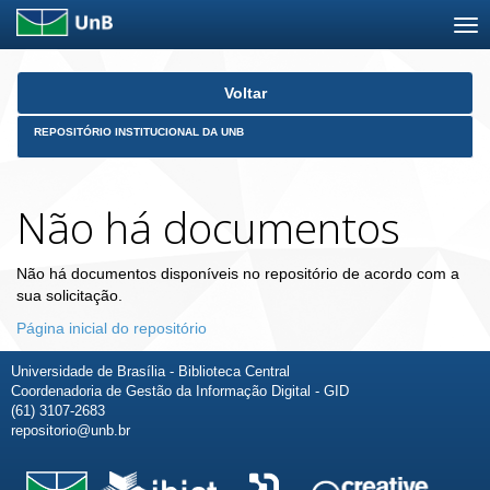
Skip
Voltar
navigation
REPOSITÓRIO INSTITUCIONAL DA UNB
Não há documentos
Não há documentos disponíveis no repositório de acordo com a
sua solicitação.
Página inicial do repositório
Universidade de Brasília - Biblioteca Central
Coordenadoria de Gestão da Informação Digital - GID
(61) 3107-2683
repositorio@unb.br