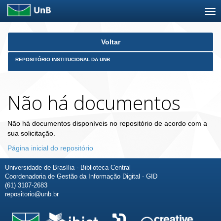
Skip
Voltar
navigation
REPOSITÓRIO INSTITUCIONAL DA UNB
Não há documentos
Não há documentos disponíveis no repositório de acordo com a
sua solicitação.
Página inicial do repositório
Universidade de Brasília - Biblioteca Central
Coordenadoria de Gestão da Informação Digital - GID
(61) 3107-2683
repositorio@unb.br