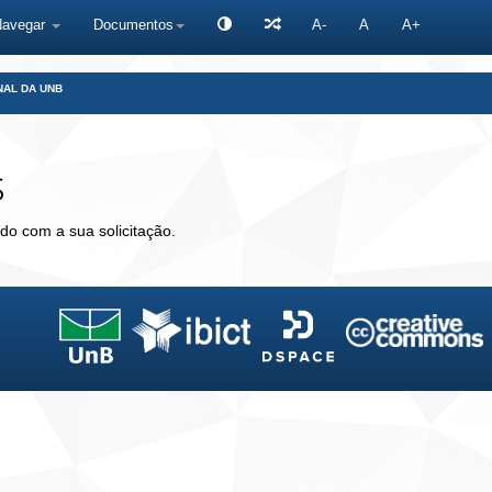
Navegar
Documentos
A-
A
A+
NAL DA UNB
s
do com a sua solicitação.