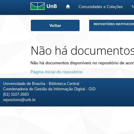
Comunidades e Coleções
Skip
REPOSITÓRIO INSTITUCIO
Voltar
navigation
Não há documento
Não há documentos disponíveis no repositório de acor
Página inicial do repositório
Universidade de Brasília - Biblioteca Central
Coordenadoria de Gestão da Informação Digital - GID
(61) 3107-2683
repositorio@unb.br