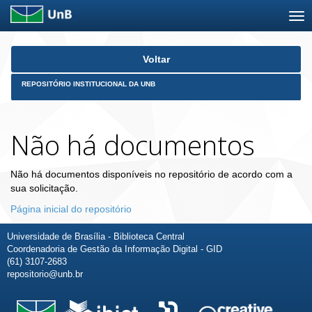
Skip
Voltar
navigation
REPOSITÓRIO INSTITUCIONAL DA UNB
Não há documentos
Não há documentos disponíveis no repositório de acordo com a
sua solicitação.
Página inicial do repositório
Universidade de Brasília - Biblioteca Central
Coordenadoria de Gestão da Informação Digital - GID
(61) 3107-2683
repositorio@unb.br