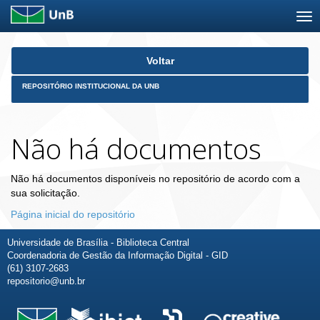
Skip
Voltar
navigation
REPOSITÓRIO INSTITUCIONAL DA UNB
Não há documentos
Não há documentos disponíveis no repositório de acordo com a
sua solicitação.
Página inicial do repositório
Universidade de Brasília - Biblioteca Central
Coordenadoria de Gestão da Informação Digital - GID
(61) 3107-2683
repositorio@unb.br