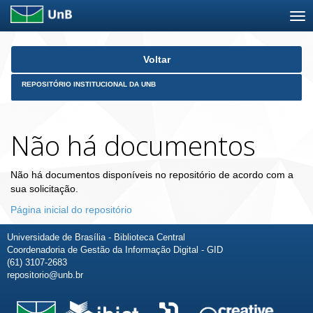
Skip
Voltar
navigation
REPOSITÓRIO INSTITUCIONAL DA UNB
Não há documentos
Não há documentos disponíveis no repositório de acordo com a
sua solicitação.
Página inicial do repositório
Universidade de Brasília - Biblioteca Central
Coordenadoria de Gestão da Informação Digital - GID
(61) 3107-2683
repositorio@unb.br