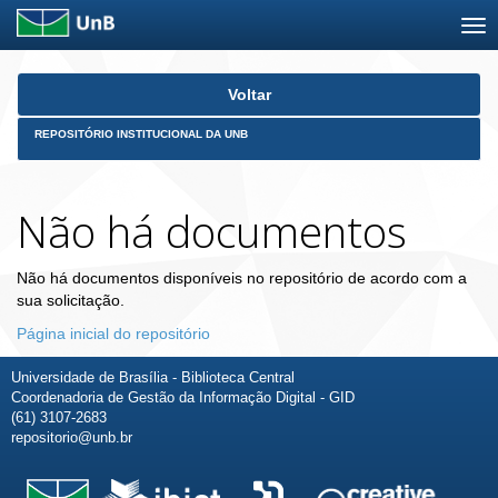
Skip
Voltar
navigation
REPOSITÓRIO INSTITUCIONAL DA UNB
Não há documentos
Não há documentos disponíveis no repositório de acordo com a
sua solicitação.
Página inicial do repositório
Universidade de Brasília - Biblioteca Central
Coordenadoria de Gestão da Informação Digital - GID
(61) 3107-2683
repositorio@unb.br