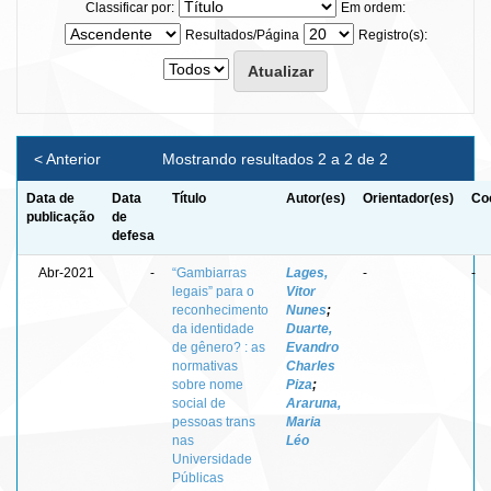
Classificar por:
Em ordem:
Resultados/Página
Registro(s):
< Anterior
Mostrando resultados 2 a 2 de 2
Data de
Data
Título
Autor(es)
Orientador(es)
Co
publicação
de
defesa
Abr-2021
-
“Gambiarras
Lages,
-
-
legais” para o
Vitor
reconhecimento
Nunes
;
da identidade
Duarte,
de gênero? : as
Evandro
normativas
Charles
sobre nome
Piza
;
social de
Araruna,
pessoas trans
Maria
nas
Léo
Universidade
Públicas