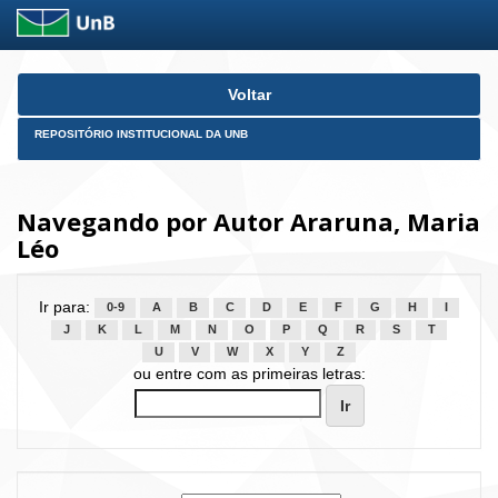
Skip
Voltar
navigation
REPOSITÓRIO INSTITUCIONAL DA UNB
Navegando por Autor Araruna, Maria
Léo
Ir para:
0-9
A
B
C
D
E
F
G
H
I
J
K
L
M
N
O
P
Q
R
S
T
U
V
W
X
Y
Z
ou entre com as primeiras letras: