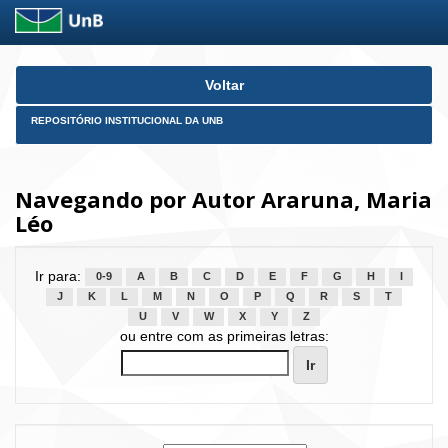
Skip
Voltar
navigation
REPOSITÓRIO INSTITUCIONAL DA UNB
Navegando por Autor Araruna, Maria
Léo
Ir para:
0-9
A
B
C
D
E
F
G
H
I
J
K
L
M
N
O
P
Q
R
S
T
U
V
W
X
Y
Z
ou entre com as primeiras letras: