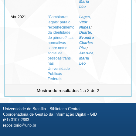
Maria
Léo
Abr-2021
-
“Gambiarras
Lages,
-
-
legais” para o
Vitor
reconhecimento
Nunes
;
da identidade
Duarte,
de gênero? : as
Evandro
normativas
Charles
sobre nome
Piza
;
social de
Araruna,
pessoas trans
Maria
nas
Léo
Universidade
Públicas
Federais
Mostrando resultados 1 a 2 de 2
Universidade de Brasília - Biblioteca Central
Coordenadoria de Gestão da Informação Digital - GID
(61) 3107-2683
repositorio@unb.br