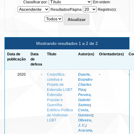
Classificar por:
Em ordem:
Resultados/Página
Registro(s):
Mostrando resultados 1 a 2 de 2
Data de
Data
Título
Autor(es)
Orientador(es)
Co
publicação
de
defesa
2020
-
Corpolítica :
Duarte,
-
-
coletiva e
Evandro
Projeto de
Charles
Extensão LGBT.
Piza
;
Extensão
Pereira,
Popular e
Gabriel
Guerrilha
Santos
;
Estético-Política
Costa,
de Vivências
Gustavo
;
LGBT
Oliveira,
J. C.
;
Araruna,