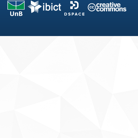
Fale conosco
Sobre