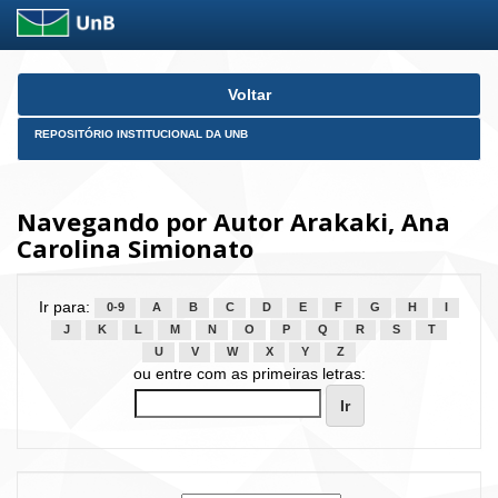
Skip
Voltar
navigation
REPOSITÓRIO INSTITUCIONAL DA UNB
Navegando por Autor Arakaki, Ana
Carolina Simionato
Ir para:
0-9
A
B
C
D
E
F
G
H
I
J
K
L
M
N
O
P
Q
R
S
T
U
V
W
X
Y
Z
ou entre com as primeiras letras: