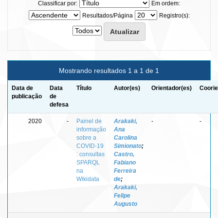
Classificar por:
Em ordem:
Resultados/Página
Registro(s):
Mostrando resultados 1 a 1 de 1
Data de
Data
Título
Autor(es)
Orientador(es)
Coorie
publicação
de
defesa
2020
-
Painel de
Arakaki,
-
-
informação
Ana
sobre a
Carolina
COVID-19
Simionato
;
: consultas
Castro,
SPARQL
Fabiano
na
Ferreira
Wikidata
de
;
Arakaki,
Felipe
Augusto