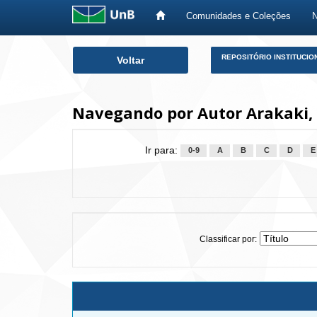
Comunidades e Coleções
Skip
REPOSITÓRIO INSTITUCIO
Voltar
navigation
Navegando por Autor Arakaki,
Ir para:
0-9
A
B
C
D
E
Classificar por: