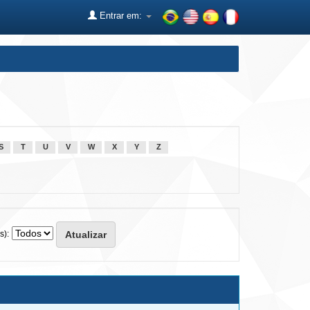
Entrar em:
S
T
U
V
W
X
Y
Z
s):