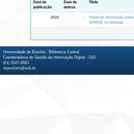
Data de
Data de
Título
publicação
defesa
2020
-
Painel de informação sobre
SPARQL na Wikidata
Universidade de Brasília - Biblioteca Central
Coordenadoria de Gestão da Informação Digital - GID
(61) 3107-2683
repositorio@unb.br