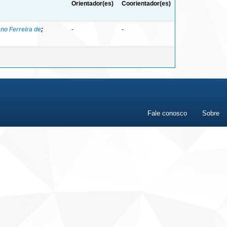
Orientador(es)
Coorientador(es)
ano Ferreira de
;
-
-
Fale conosco
Sobre