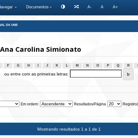
Navegar
Documentos
A-
A
A+
NAL DA UNB
 Ana Carolina Simionato
F
G
H
I
J
K
L
M
N
O
P
Q
R
ou entre com as primeiras letras:
Em ordem:
Resultados/Página
Registro(
Mostrando resultados 1 a 1 de 1